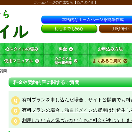
ホームページの作成なら【心スタイル】
本格的なホームページを簡単作成
初心者でも安心
月額0円～
心スタイルの強み
料金
お申込み方法
心スタイル
使用マニュアル
よくあるご質問
制作事例集
質問
料金や契約内容に関するご質問
有料プランを申し込んだ場合，サイト公開前でも料
Q
有料プランの場合，独自ドメインの費用は別途生じ
Q
利用していると気づかないうちに料金が生じてしま
Q