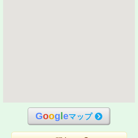
G
o
o
g
l
e
マップ