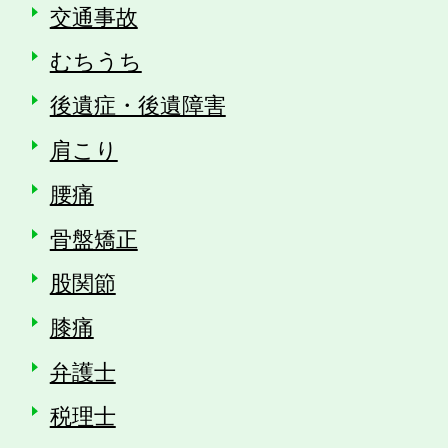
交通事故
むちうち
後遺症・後遺障害
肩こり
腰痛
骨盤矯正
股関節
膝痛
弁護士
税理士